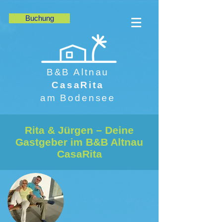
Buchung
B&B Altnau
CasaRita
am Bodensee
Rita & Jürgen – Deine
Gastgeber im B&B Altnau
CasaRita