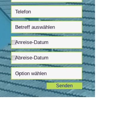
Senden
B&B Altnau CasaRita
Oberer Geissbüchel 4
8595 Altnau
Tel.
+41 76 271 73 33